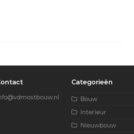
ontact
Categorieën
nfo@vdmostbouw.nl
Bouw
Interieur
Nieuwbouw