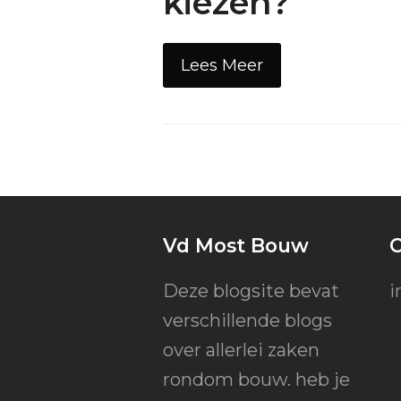
kiezen?
Lees Meer
Vd Most Bouw
C
Deze blogsite bevat
i
verschillende blogs
over allerlei zaken
rondom bouw. heb je