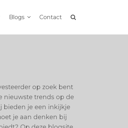
w
Blogs
Contact
vesteerder op zoek bent
e nieuwste trends op de
 bieden je een inkijkje
et je aan denken bij
iedt? Op deze blogsite