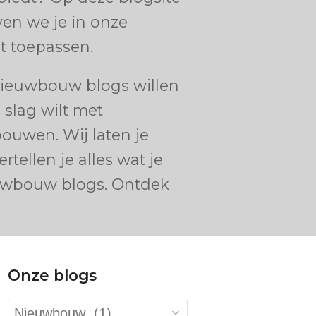
ven we je in onze
t toepassen.
nieuwbouw blogs willen
 slag wilt met
ouwen. Wij laten je
ellen je alles wat je
ieuwbouw blogs. Ontdek
Onze blogs
Onze